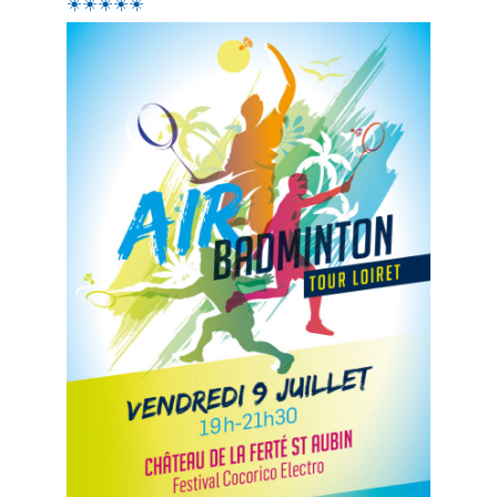
☀️☀️☀️☀️
☀️