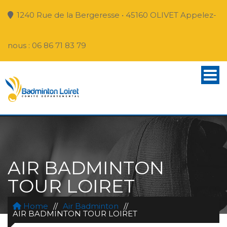
1240 Rue de la Bergeresse • 45160 OLIVET Appelez-
nous : 06 86 71 83 79
AIR BADMINTON
TOUR LOIRET
Home
//
Air Badminton
//
AIR BADMINTON TOUR LOIRET