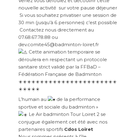
Venez vous défoulez et découvrir cette
nouvelle activité
sur votre pause déjeuner
Si vous souhaitez privatiser une session de
30 min (jusqu’à 6 personnes) c’est possible
Contactez nous directement au
07.68.67.78.88 ou
dev.comite45@badminton-loiret.fr
Cette animation temporaire se
déroulera en respectant un protocole
sanitaire strict validé par la FFBaD –
Fédération Française de Badminton
☀️
☀️
☀️
☀️
☀️
☀️
☀️
☀️☀️☀️☀️☀️☀️☀️☀️☀️☀️☀️☀️☀️☀️☀️☀️
☀️☀️☀️☀️
☀️
L’humain au
de la performance
sportive et sociale du badminton »
Le Air badminton Tour Loiret 2 se
conjugue également cet été avec nos
partenaires sportifs
Cdos Loiret
Nous sommes présents à l’île