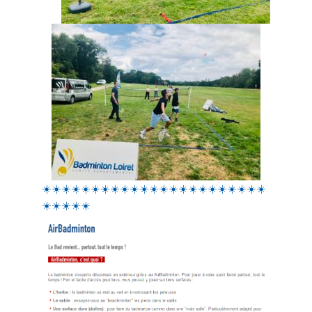
☀️
☀️
☀️
☀️
☀️
☀️
☀️
☀️☀️☀️☀️☀️☀️☀️☀️☀️☀️☀️☀️☀️☀️☀️☀️
☀️☀️☀️☀️
☀️