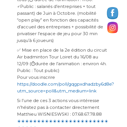
‍♂️
Public : salariés d’entreprises + tout
passant) de Juin à Octobre. (mobilité
“open play” en fonction des capacités
d’accueil des entreprises + possibilité de
privatiser l’espace de jeu pour 30 min
jusqu’à 6 joueurs)
✅
Mise en place de la 2e édition du circuit
Air badminton Tour Loiret du 16/08 au
12/09 (
⏱
durée de l’animation : environ 4h.
Public : Tout public)
Pour vous inscrire
https://doodle.com/poll/gqgpxdhadzby6d8e?
utm_source=poll&utm_medium=link
Si l’une de ces 3 actions vous intéresse
n’hésitez pas à contacter directement
Matthieu WISNIESWSKI : 07.68.67.78.88
☀️
☀️
☀️
☀️
☀️
☀️
☀️
☀️☀️☀️☀️☀️☀️☀️☀️☀️☀️☀️☀️☀️☀️☀️☀️