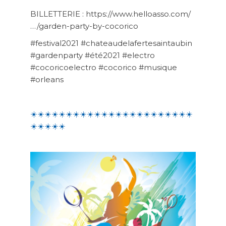
BILLETTERIE : https://www.helloasso.com/
…/garden-party-by-cocorico
#festival2021 #chateaudelafertesaintaubin
#gardenparty #été2021 #electro
#cocoricoelectro #cocorico #musique
#orleans
☀️
☀️
☀️
☀️
☀️
☀️
☀️
☀️☀️☀️☀️☀️☀️☀️☀️☀️☀️☀️☀️☀️☀️☀️☀️
☀️☀️☀️☀️
☀️