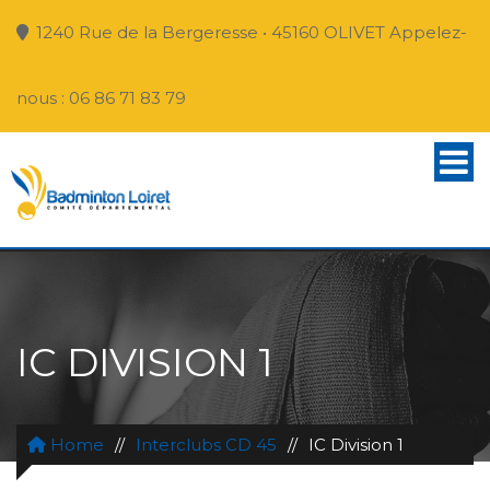
1240 Rue de la Bergeresse • 45160 OLIVET Appelez-
nous : 06 86 71 83 79
IC DIVISION 1
Home
//
Interclubs CD 45
//
IC Division 1