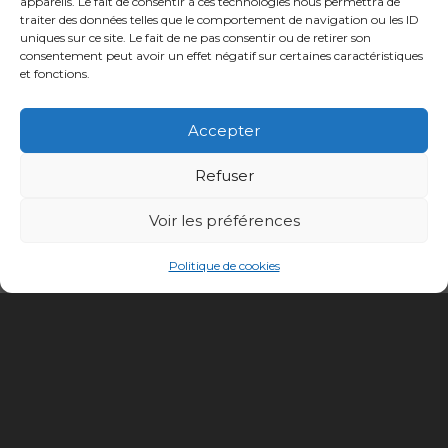
appareils. Le fait de consentir à ces technologies nous permettra de
traiter des données telles que le comportement de navigation ou les ID
uniques sur ce site. Le fait de ne pas consentir ou de retirer son
consentement peut avoir un effet négatif sur certaines caractéristiques
et fonctions.
Accepter
Refuser
Voir les préférences
Politique de cookies
Conception site :
Kalankaa
Politique de
Mentions
Informations sur les
confidentialité
légales
cookies