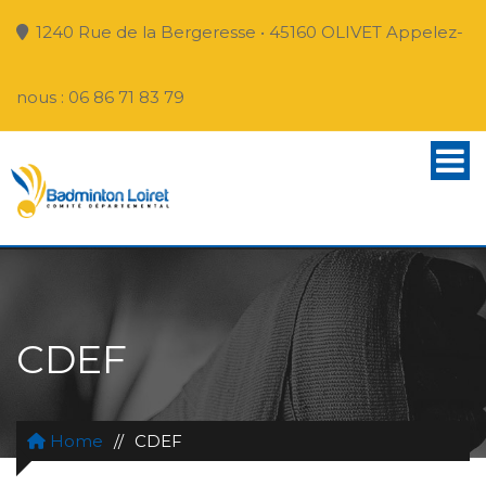
1240 Rue de la Bergeresse • 45160 OLIVET Appelez-
nous : 06 86 71 83 79
CDEF
Home
//
CDEF