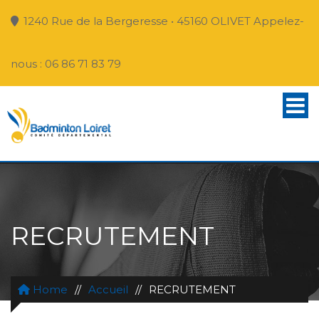
1240 Rue de la Bergeresse • 45160 OLIVET Appelez-
nous : 06 86 71 83 79
RECRUTEMENT
Home
//
Accueil
//
RECRUTEMENT