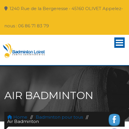
1240 Rue de la Bergeresse • 45160 OLIVET Appelez-
nous : 06 86 71 83 79
AIR BADMINTON
Home
//
Badminton pour tous
//
Air Badminton