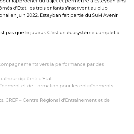
our rapprocher du trajet et permettre à Esteyban ainsi
és d’Etat, les trois enfants s’inscrivent au club
onal en juin 2022, Esteyban fait partie du Suivi Avenir
’est pas que le joueur. C’est un écosystème complet à
s accompagnements vers la performance par des
traîneur diplômé d’Etat.
raînement et de Formation pour les entraînements
nts, CREF – Centre Régional d’Entraînement et de