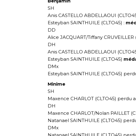
Benjamin
SH
Anis CASTELLO ABDELLAOUI (CLTO45) p
Esteyban SAINTHUILE (CLTO45) :
méda
DD
Alice JACQUART/Tiffany CRUVEILLER (B
DH
Anis CASTELLO ABDELLAOUI (CLTO45) p
Esteyban SAINTHUILE (CLTO45)
méda
DMx
Esteyban SAINTHUILE (CLTO45) perdu au
Minime
SH
Maxence CHARLOT (CLTO45) perdu au 2
DH
Maxence CHARLOT/Nolan PAILLET (CLTO
Natanael SAINTHUILE (CLTO45) perdu a
DMx
Natanael SAINTHUILE (CLTO45) perdu a