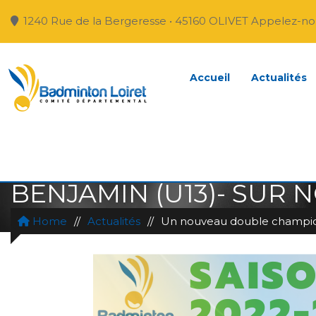
1240 Rue de la Bergeresse • 45160 OLIVET Appelez-nou
Accueil
Actualités
UN NOUVEAU DOUBLE 
BENJAMIN (U13)- SUR N
Home
//
Actualités
//
Un nouveau double champion d