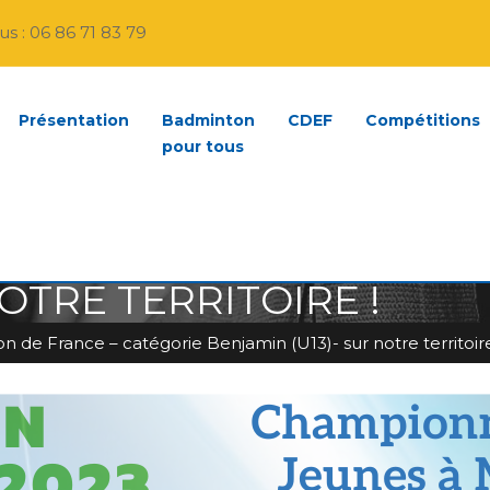
s : 06 86 71 83 79
Présentation
Badminton
CDEF
Compétitions
pour tous
CHAMPION DE FRANCE 
OTRE TERRITOIRE !
e France – catégorie Benjamin (U13)- sur notre territoire