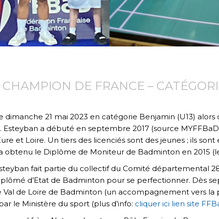
HAMPION DE FRANCE – CATÉGORIE
e dimanche 21 mai 2023 en catégorie Benjamin (U13) alors q
ard. Esteyban a débuté en septembre 2017 (source MYFFBaD)
re et Loire. Un tiers des licenciés sont des jeunes ; ils s
n a obtenu le Diplôme de Moniteur de Badminton en 2015 (l
teyban fait partie du collectif du Comité départemental 28 ;
 diplômé d’Etat de Badminton pour se perfectionner. Dès sept
e Val de Loire de Badminton (un accompagnement vers la pe
r le Ministère du sport (plus d’info:
cliquer ici lien site FF