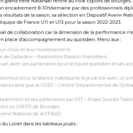
grand frère Natanael rentre au Pôle Espoirs de Bourges, p
r un encadrement 8-10h/semaine par des professionnels diplôm
ésultats de la saison, sa sélection en Dispositif Avenir Nati
en équipe de France U11 et U13 pour la saison 2022-2023.
ravail de collaboration car la dimension de la performance n
 en place d’accompagnement au quotidien. Merci aux :
ur choix et leur investissement,
e de Gallardon – Badminton Passion Mainvilliers,
uel, avec ses partenaires pour le travail quotidien et se
minton pour la séance individuelle le jeudi soir avec un en
enaires ainsi que le CDEF – Centre Départemental de l’Ent
e Badminton et ses partenaires par PJT – Projet Jeunes Tale
poirs au CREPS de Bourges.
 Avenir National de la FFBaD.
du Loiret dans les tableaux joués :