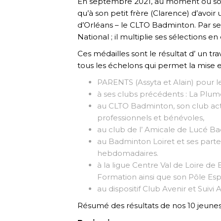
En septembre 2021, au moment où son 
qu’à son petit frère (Clarence) d’avoi
d’Orléans – le CLTO Badminton. Par ses r
National ; il multiplie ses sélections 
Ces médailles sont le résultat d’ un t
tous les échelons qui permet la mise
PARENTS (Assyta et Alain) pour le
à ses clubs précédents : La Plum
au CLTO Badminton, son club act
professionnels et bénévoles,
au club de l’ Amicale de Lucé Bad
au Badminton Loiret et ses part
hebdomadaires.
à la ligue Centre Val de Loire d
Formation ainsi que son Pôle Es
au dispositif Club Avenir et Suivi
Résumé des résultats de nos 10 jeunes 