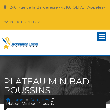
1240 Rue de la Bergeresse • 45160 OLIVET Appelez-
nous : 06 86 71 83 79
PLATEAU MINIBAD
POUSSINS
Home
//
Actualités
//
Plateau Minibad Poussins