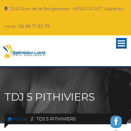
1240 Rue de la Bergeresse • 45160 OLIVET Appelez-
nous : 06 86 71 83 79
TDJ 5 PITHIVIERS
Home
//
TDJ 5 PITHIVIERS