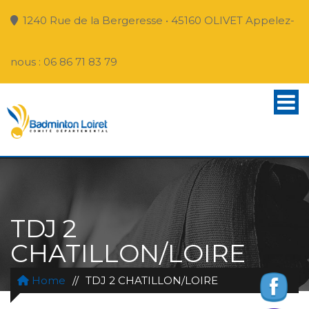
1240 Rue de la Bergeresse • 45160 OLIVET Appelez-
nous : 06 86 71 83 79
TDJ 2
CHATILLON/LOIRE
Home
//
TDJ 2 CHATILLON/LOIRE