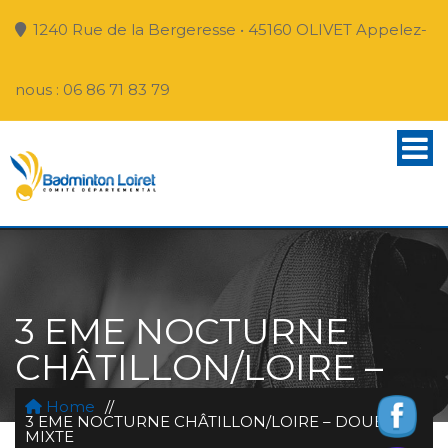
1240 Rue de la Bergeresse • 45160 OLIVET Appelez-
nous : 06 86 71 83 79
3 EME NOCTURNE
CHÂTILLON/LOIRE –
DOUBLE MIXTE
Home
//
3 EME NOCTURNE CHÂTILLON/LOIRE – DOUBLE
MIXTE