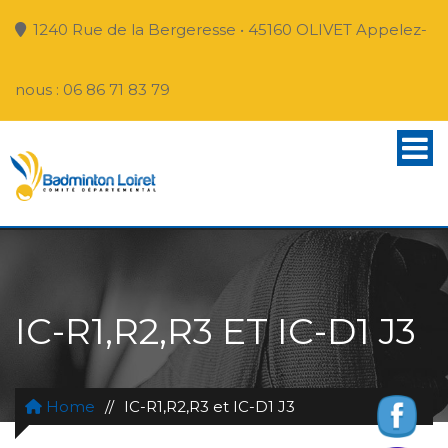
1240 Rue de la Bergeresse • 45160 OLIVET Appelez-
nous : 06 86 71 83 79
IC-R1,R2,R3 ET IC-D1 J3
Home
//
IC-R1,R2,R3 et IC-D1 J3