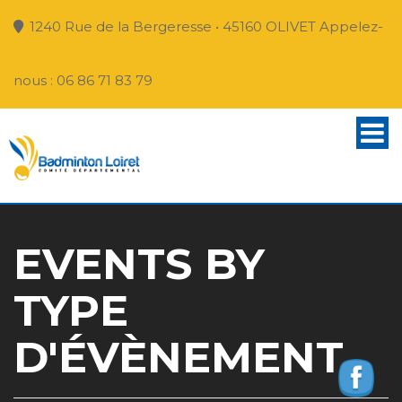
1240 Rue de la Bergeresse • 45160 OLIVET Appelez-
nous : 06 86 71 83 79
EVENTS BY
TYPE
D'ÉVÈNEMENT