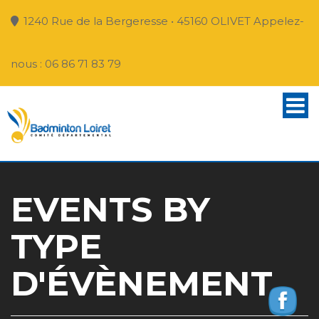
1240 Rue de la Bergeresse • 45160 OLIVET Appelez-
nous : 06 86 71 83 79
EVENTS BY
TYPE
D'ÉVÈNEMENT