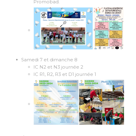
Promobad.
Samedi 7 et dimanche 8
IC N2 et N3 journée 2
IC R1, R2, R3 et D1 journée 1