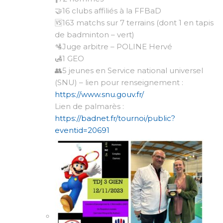
🤝16 clubs affiliés à la FFBaD
🆚163 matchs sur 7 terrains (dont 1 en tapis
de badminton – vert)
🛂Juge arbitre – POLINE Hervé
🛃1 GEO
👥5 jeunes en Service national universel
(SNU) – lien pour renseignement :
https://www.snu.gouv.fr/
Lien de palmarès :
https://badnet.fr/tournoi/public?
eventid=20691