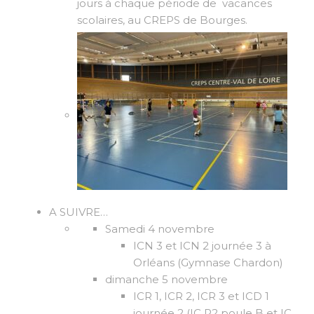
jours à chaque période de vacances
scolaires, au CREPS de Bourges.
A SUIVRE…
Samedi 4 novembre
ICN 3 et ICN 2 journée 3 à
Orléans (Gymnase Chardon)
dimanche 5 novembre
ICR 1, ICR 2, ICR 3 et ICD 1
journée 2 (IC R2 poule B et IC