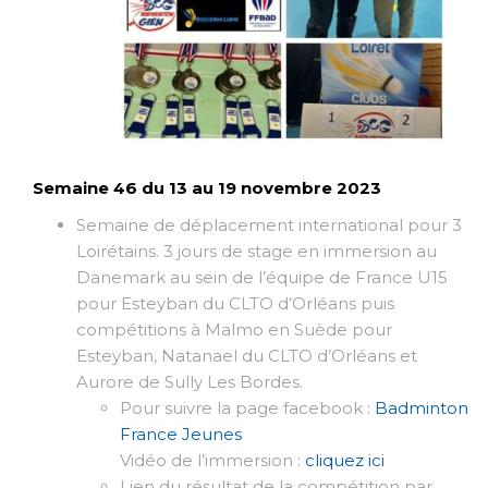
Semaine 46 du 13 au 19 novembre 2023
Semaine de déplacement international pour 3
Loirétains. 3 jours de stage en immersion au
Danemark au sein de l’équipe de France U15
pour Esteyban du CLTO d’Orléans puis
compétitions à Malmo en Suède pour
Esteyban, Natanael du CLTO d’Orléans et
Aurore de Sully Les Bordes.
Pour suivre la page facebook :
Badminton
France Jeunes
Vidéo de l’immersion :
cliquez ici
Lien du résultat de la compétition par