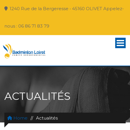
1240 Rue de la Bergeresse • 45160 OLIVET Appelez-
nous : 06 86 71 83 79
ACTUALITÉS
Home
//
Actualités