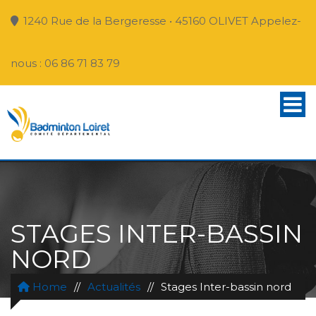
1240 Rue de la Bergeresse • 45160 OLIVET Appelez-
nous : 06 86 71 83 79
STAGES INTER-BASSIN
NORD
Home
//
Actualités
//
Stages Inter-bassin nord