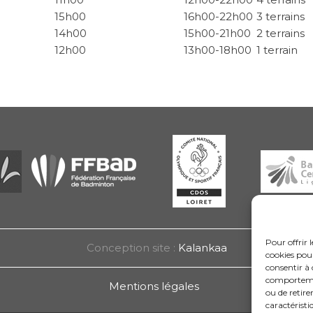
15h00
16h00-22h00
3 terrains
14h00
15h00-21h00
2 terrains
12h00
13h00-18h00
1 terrain
Pour offrir 
Conception site :
Kalankaa
cookies pour
consentir à 
comportement
Mentions légales
ou de retire
caractéristi