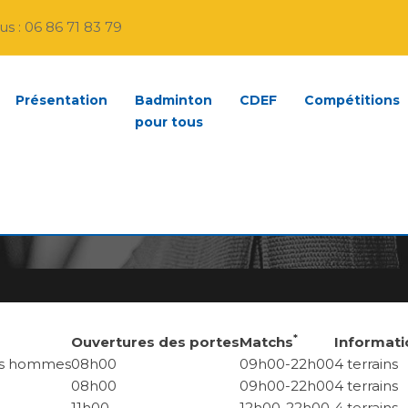
s : 06 86 71 83 79
Présentation
Badminton
CDEF
Compétitions
pour tous
DMINTON 2019
*
Ouvertures des portes
Matchs
Informati
ples hommes
08h00
09h00-22h00
4 terrains
08h00
09h00-22h00
4 terrains
11h00
12h00-22h00
4 terrains