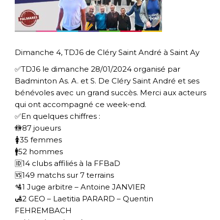
Dimanche 4, TDJ6 de Cléry Saint André à Saint Ay
✅TDJ6 le dimanche 28/01/2024 organisé par
Badminton As. A. et S. De Cléry Saint André et ses
bénévoles avec un grand succès. Merci aux acteurs
qui ont accompagné ce week-end.
✅En quelques chiffres :
🚻87 joueurs
🚺35 femmes
🚹52 hommes
🆔14 clubs affiliés à la FFBaD
🆚149 matchs sur 7 terrains
🛂1 Juge arbitre – Antoine JANVIER
🛃2 GEO – Laetitia PARARD – Quentin
FEHREMBACH