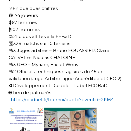
✅En quelques chiffres :
🚻174 joueurs
🚺67 femmes
🚹107 hommes
🤝21 clubs affiliés à la FFBaD
🆚326 matchs sur 10 terrains
🛂3 Juges arbitres – Bruno FOUASSIER, Claire
CALVET et Nicolas CHALOINE
🛂3 GEO – Myriam, Eric et Weny
🛂2 Officiels Techniques stagiaires du 45 en
validation (Juge Arbitre Ligue Accréditée et GEO 2)
♻️Développement Durable – Label ECOBaD
🌐 Lien de palmarès
:
https://badnet.fr/tournoi/public?eventid=21964