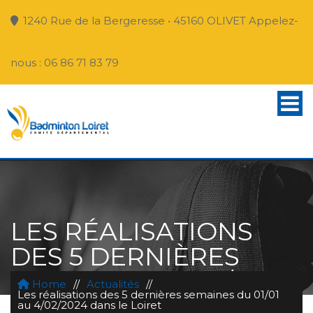
1240 Rue de la Bergeresse • 45160 OLIVET Appelez-
nous : 06 86 71 83 79
LES RÉALISATIONS
DES 5 DERNIÈRES
SEMAINES DU 01/01 AU
Home
//
Actualités
//
Les réalisations des 5 dernières semaines du 01/01
4/02/2024 DANS LE
au 4/02/2024 dans le Loiret