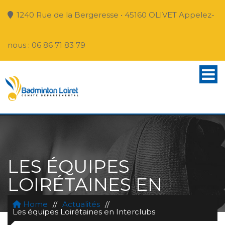
1240 Rue de la Bergeresse • 45160 OLIVET Appelez-
nous : 06 86 71 83 79
LES ÉQUIPES
LOIRÉTAINES EN
INTERCLUBS
Home
//
Actualités
//
Les équipes Loirétaines en Interclubs