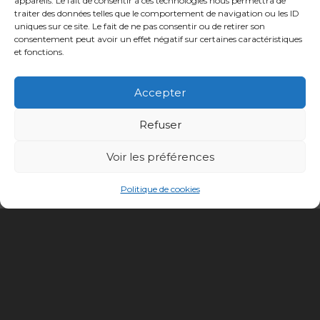
appareils. Le fait de consentir à ces technologies nous permettra de
traiter des données telles que le comportement de navigation ou les ID
uniques sur ce site. Le fait de ne pas consentir ou de retirer son
consentement peut avoir un effet négatif sur certaines caractéristiques
et fonctions.
Accepter
Refuser
Voir les préférences
Politique de cookies
Conception site :
Kalankaa
Politique de
Mentions
Informations sur les
confidentialité
légales
cookies