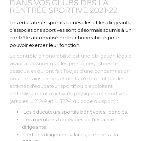
DANS VOS CLUBS DÈS LA
RENTRÉE SPORTIVE 2021-22
Les éducateurs sportifs bénévoles et les dirigeants
d’associations sportives sont désormais soumis à un
contrôle automatisé de leur honorabilité pour
pouvoir exercer leur fonction.
Le contrôle d’honorabilité est une obligation légale
visant à s’assurer que les personnes, listées ci-
dessous, et qui ont fait l’objet d’une condamnation
pour certains crimes et délits, n’exercent pas les
activités d’éducateur sportif ou d’exploitant
d’établissement d’activités physiques et sportives
(articles L. 212-9 et L. 322-1 du code du sport) :
Les éducateurs sportifs bénévoles licenciés,
Les membres bénévoles de l’instance
dirigeante,
Certains dirigeants salariés, licenciés à la