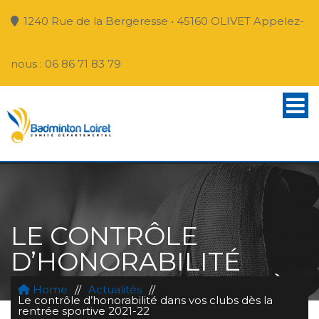
1240 Rue de la Bergeresse • 45160 OLIVET Appelez-
nous : 06 86 71 83 79
LE CONTRÔLE
D’HONORABILITÉ
DANS VOS CLUBS DÈS
Home
//
Actualités
//
Le contrôle d’honorabilité dans vos clubs dès la
LA RENTRÉE
rentrée sportive 2021-22