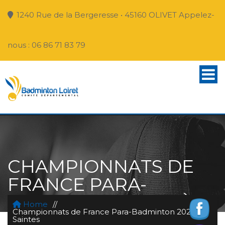
1240 Rue de la Bergeresse • 45160 OLIVET Appelez-
nous : 06 86 71 83 79
CHAMPIONNATS DE
FRANCE PARA-
BADMINTON 2020 À
Home
//
Championnats de France Para-Badminton 2020 à
SAINTES
Saintes