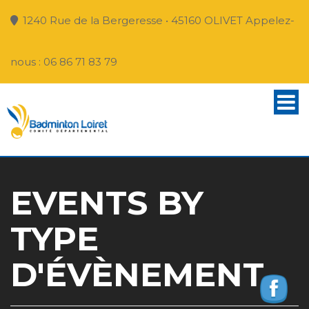
1240 Rue de la Bergeresse • 45160 OLIVET Appelez-
nous : 06 86 71 83 79
EVENTS BY
TYPE
D'ÉVÈNEMENT