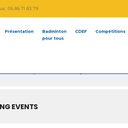
s : 06 86 71 83 79
TS AT THIS LOCA
Présentation
Badminton
CDEF
Compétitions
pour tous
ANS
 Barthélémy, 2 rue Jeanne Jugan, 45000 Orléan
NG EVENTS