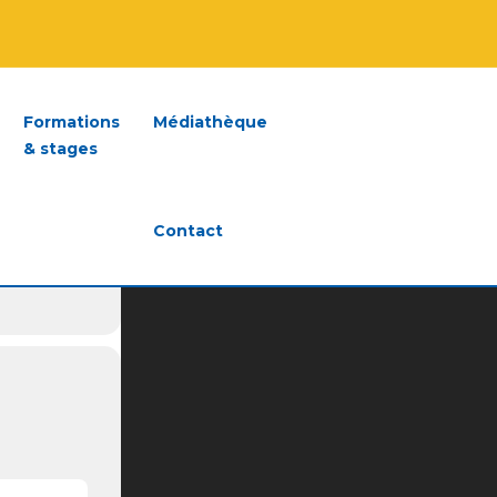
TION
Formations
Médiathèque
& stages
Contact
s