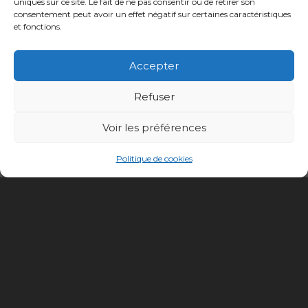
uniques sur ce site. Le fait de ne pas consentir ou de retirer son
consentement peut avoir un effet négatif sur certaines caractéristiques
et fonctions.
Accepter
Refuser
Voir les préférences
Politique de cookies
Conception site :
Kalankaa
Politique de
Mentions
Informations sur les
confidentialité
légales
cookies