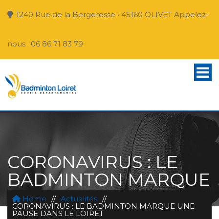
1240 Rue de la Bergeresse • 45160 OLIVET Appelez-
nous : 06 86 71 83 79
CORONAVIRUS : LE
BADMINTON MARQUE
UNE PAUSE DANS LE
Home
//
Actualités
//
CORONAVIRUS : LE BADMINTON MARQUE UNE
LOIRET
PAUSE DANS LE LOIRET