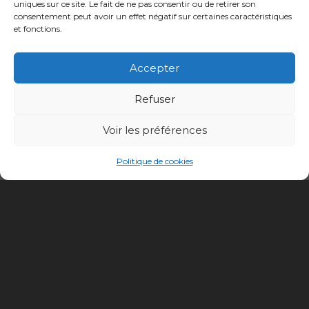
uniques sur ce site. Le fait de ne pas consentir ou de retirer son
Surtout ne pas effacer ceci
consentement peut avoir un effet négatif sur certaines caractéristiques
et fonctions.
Accepter
Refuser
Voir les préférences
Politique de cookies
Conception site :
Kalankaa
Politique de
Mentions
Informations sur les
confidentialité
légales
cookies