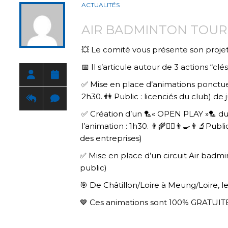
ACTUALITÉS
AIR BADMINTON TOUR
💥
Le comité vous présente son proje
📅
Il s’articule autour de 3 actions “cl
✅
Mise en place d’animations ponctuell
2h30.
👫
Public : licenciés du club) de 
✅
Création d’un
🏸
« OPEN PLAY »
🏸
dur
l’animation : 1h30.
👨‍🌾
👷‍♂️
👨‍🍳
👨‍🔬
Publi
des entreprises)
✅
Mise en place d’un circuit Air badmin
public)
🎯
De Châtillon/Loire à Meung/Loire, le
💙
Ces animations sont 100% GRATUIT