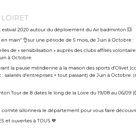
 LOIRET
t estival 2020 autour du déploiement du Air badminton
💥
és en main”
👌
sur une période de 5 mois, de Juin à Octobre :
es de « sensibilisation » auprès des clubs affiliés volontai
juin à Octobre.
ant la pause méridienne à la maison des sports d’Olivet (co
c : salariés d’entreprises + tout passant) de Juin à Octobre.
ton Tour de 8 dates le long de la Loire du 19/08 au 06/09 (
 comité sillonnera le département pour vous faire découvri
ES et ouvertes à TOUS
💙