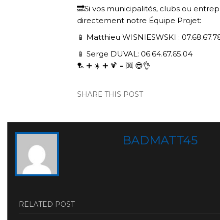
🔜
Si vos municipalités, clubs ou entre
directement notre Équipe Projet:
📱
Matthieu WISNIESWSKI : 07.68.67.7
📱
Serge DUVAL: 06.64.67.65.04
🏸
➕
☀️
➕
🍹
=
🆒
😎
👌
SHARE THIS POST
BADMATT45
RELATED POST