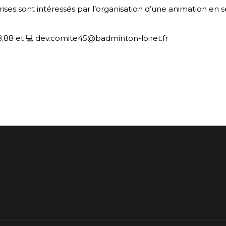
prises sont intéressés par l’organisation d’une animation e
8.88 et
💻
dev.comite45@badminton-loiret.fr