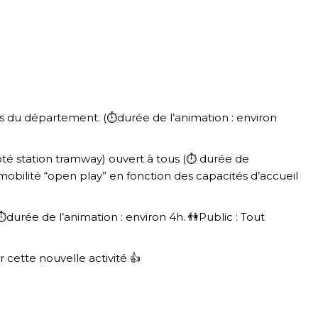
res du département. (
⏱
durée de l’animation : environ
té station tramway) ouvert à tous (
⏱
durée de
 (mobilité “open play” en fonction des capacités d’accueil
⏱
durée de l’animation : environ 4h.
👫
Public : Tout
r cette nouvelle activité
👍